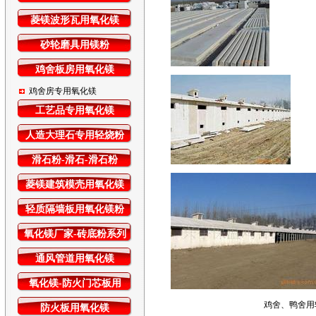
菱镁波形瓦用氧化镁
砂轮磨具用镁粉
鸡舍板房用氧化镁
鸡舍房专用氧化镁
工艺品专用氧化镁
人造大理石专用轻烧粉
滑石粉-滑石-滑石粉
菱镁建筑模壳用氧化镁
轻质隔墙板用氧化镁粉
氧化镁厂家-砖底粉系列
通风管道用氧化镁
氧化镁-防火门芯板用
鸡舍、鸭舍用
防火板用氧化镁