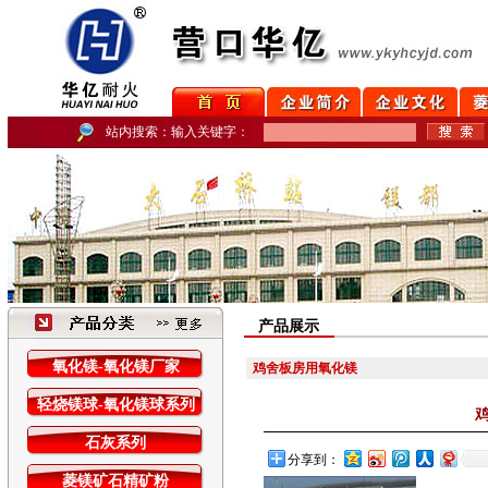
站内搜索：输入关键字：
产品展示
氧化镁-氧化镁厂家
鸡舍板房用氧化镁
轻烧镁球-氧化镁球系列
石灰系列
分享到：
菱镁矿石精矿粉