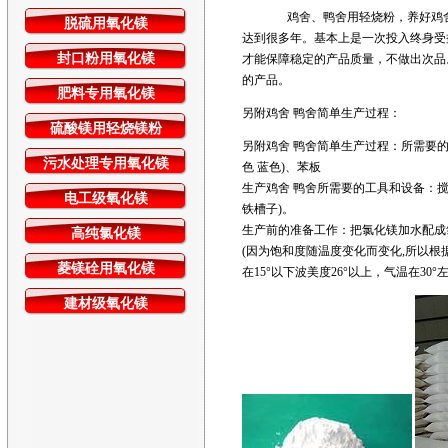
鸡舍、鸭舍用轻烧粉，养好鸡
脱硫用氧化镁
达到很多年。基本上是一次投入终身受
封口粉用氧化镁
才能保障稳定的产品质量，不做出次品
的产品。
肥料专用氧化镁
另附鸡舍 鸭舍简单生产过程：
硫酸镁用轻烧镁粉
另附鸡舍 鸭舍简单生产过程：所需要的
污水处理专用氧化镁
色 蓝色)、苯板
生产鸡舍 鸭舍所需要的工具和设备：
电工级氧化镁
铁槽子)。
生产前的准备工作：把氯化镁加水配成氯
高纯氯化镁
(因为饱和度随温度变化而变化,所以根
菱镁硂用氧化镁
在15°以下波美度26°以上，气温在30
建材级氧化镁