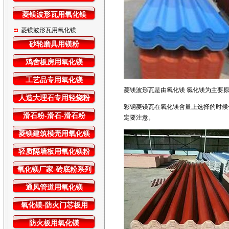
菱镁波形瓦用氧化镁
菱镁波形瓦用氧化镁
砂轮磨具用镁粉
鸡舍板房用氧化镁
工艺品专用氧化镁
菱镁波形瓦是由氧化镁 氯化镁为主要
人造大理石专用轻烧粉
彩钢菱镁瓦在氧化镁含量上选择的时候
滑石粉-滑石-滑石粉
定要注意。
菱镁建筑模壳用氧化镁
轻质隔墙板用氧化镁粉
氧化镁厂家-砖底粉系列
通风管道用氧化镁
氧化镁-防火门芯板用
防火板用氧化镁