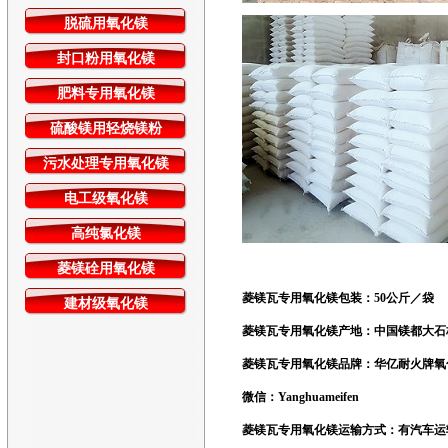
脱硫用氧化镁
封口粉用氧化镁
肥料专用氧化镁
硫酸镁用轻烧镁粉
污水处理专用氧化镁
电工级氧化镁
高纯氯化镁
菱镁硂用氧化镁
菱镁瓦专用氧化镁
包装
：50公斤
／袋
建材级氧化镁
菱镁瓦专用氧化镁
产地
：中国镁都大石
菱镁瓦专用氧化镁
品牌
：华亿耐火牌氧
微信：Yanghuameifen
菱镁瓦专用氧化镁
运输方式
：有汽车运