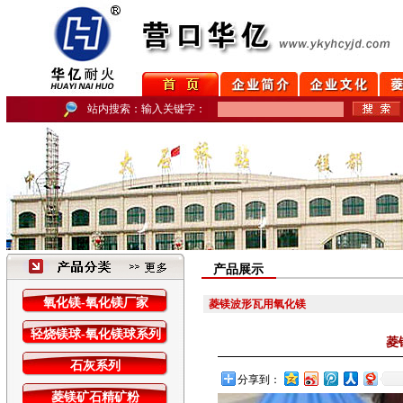
站内搜索：输入关键字：
产品展示
氧化镁-氧化镁厂家
菱镁波形瓦用氧化镁
轻烧镁球-氧化镁球系列
菱
石灰系列
分享到：
菱镁矿石精矿粉