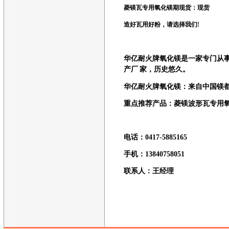
菱镁瓦专用氧化镁期
现货
：现货
造好瓦用好粉，请选择我们!
华亿耐火牌氧化镁是一家专门从
产厂
家，历史悠久。
华亿耐火牌氧化镁：来自中国镁
重点推荐产品：菱镁波形瓦专用
电话
：0417-5885165
手机
：13840758051
联系人：王经理